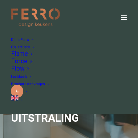
Dit is Ferro
Collections
Flame
Force
Flow
Lookbook
Ontstaan uit voorliefde voor staal...
Brochure aanvragen
EEN STRAKKE RVS
KEUKEN MET EEN LUXE
UITSTRALING